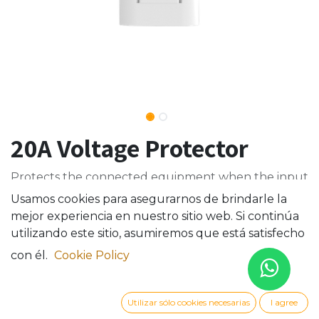
20A Voltage Protector
Protects the connected equipment when the input
voltage is hazardous to its proper operation.
Usamos cookies para asegurarnos de brindarle la
mejor experiencia en nuestro sitio web. Si continúa
utilizando este sitio, asumiremos que está satisfecho
con él.
Cookie Policy
Utilizar sólo cookies necesarias
I agree