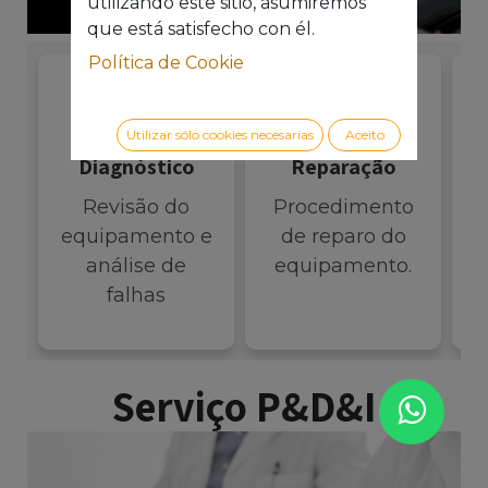
utilizando este sitio, asumiremos
que está satisfecho con él.
Política de Cookie
🔍
🛠️
Utilizar sólo cookies necesarias
Aceito
Diagnóstico
Reparação
Revisão do
Procedimento
equipamento e
de reparo do
análise de
equipamento.
falhas
Serviço P&D&I