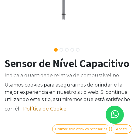
Sensor de Nível Capacitivo
Indica a quantidade relativa de combustível no
tanque por meio de saída de corrente, tensão ou
Usamos cookies para asegurarnos de brindarle la
interface CAN.
mejor experiencia en nuestro sitio web. Si continúa
utilizando este sitio, asumiremos que está satisfecho
con él.
Política de Cookie
Utilizar sólo cookies necesarias
Aceito